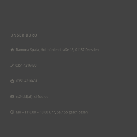
UNSER BÜRO
Ramona Spata, Hofmühlenstraße 18, 01187 Dresden
0351 4216430
0351 4216431
rs24dd(at)rs24dd.de
Mo – Fr 8.00 – 18.00 Uhr, Sa / So geschlossen