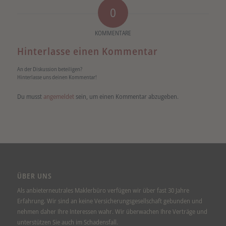
0
KOMMENTARE
Hinterlasse einen Kommentar
An der Diskussion beteiligen?
Hinterlasse uns deinen Kommentar!
Du musst
angemeldet
sein, um einen Kommentar abzugeben.
ÜBER UNS
Als anbieterneutrales Maklerbüro verfügen wir über fast 30 Jahre
Erfahrung. Wir sind an keine Versicherungsgesellschaft gebunden und
nehmen daher Ihre Interessen wahr. Wir überwachen Ihre Verträge und
unterstützen Sie auch im Schadensfall.