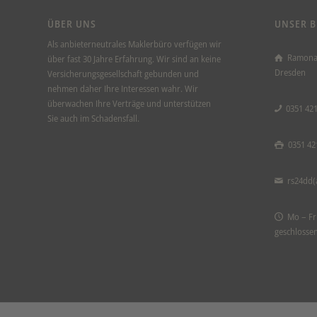
ÜBER UNS
UNSER 
Als anbieterneutrales Maklerbüro verfügen wir
Ramona 
über fast 30 Jahre Erfahrung. Wir sind an keine
Dresden
Versicherungsgesellschaft gebunden und
nehmen daher Ihre Interessen wahr. Wir
überwachen Ihre Verträge und unterstützen
0351 42
Sie auch im Schadensfall.
0351 42
rs24dd(
Mo – Fr 
geschlosse