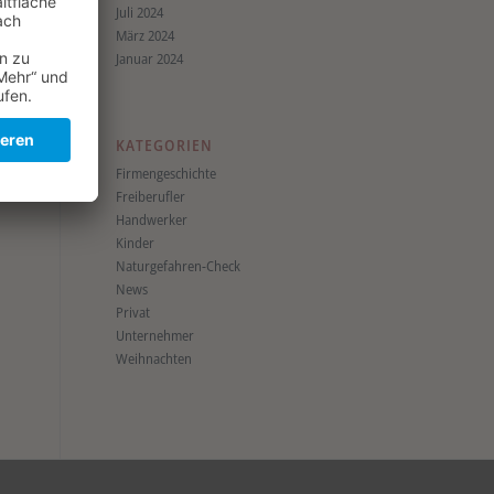
Juli 2024
März 2024
Januar 2024
KATEGORIEN
Firmengeschichte
Freiberufler
Handwerker
Kinder
Naturgefahren-Check
News
Privat
Unternehmer
Weihnachten