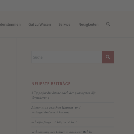
denstimmen
Gut zu Wissen
Service
Neuigkeiten
NEUESTE BEITRÄGE
3 Tipps für die Suche nach der günstigsten Kfz-
Versicherung
Abgrenzung zwischen Hausrat- und
Wohngebäudeversicherung
Schulfanfänger richtig versichert
Verbeamtung der Lehrer in Sachsen: Welche