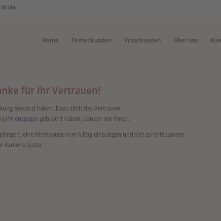
-18 Uhr
Home
Firmenkunden
Privatkunden
Über uns
Kun
nke für Ihr Vertrauen!
ckung Bestand haben. Dazu zählt das Vertrauen.
em Jahr entgegen gebracht haben, danken wir Ihnen.
gelingen, eine Atempause vom Alltag einzulegen und sich zu entspannen.
ro Ramona Spata