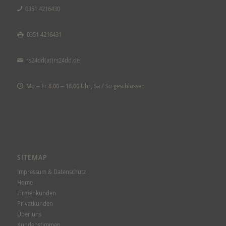
0351 4216430
0351 4216431
rs24dd(at)rs24dd.de
Mo – Fr 8.00 – 18.00 Uhr, Sa / So geschlossen
SITEMAP
Impressum & Datenschutz
Home
Firmenkunden
Privatkunden
Über uns
Kundenstimmen