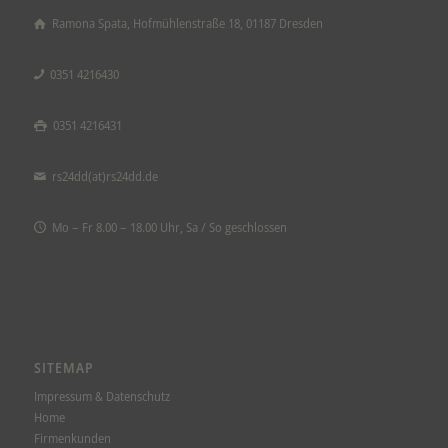
Ramona Spata, Hofmühlenstraße 18, 01187 Dresden
0351 4216430
0351 4216431
rs24dd(at)rs24dd.de
Mo – Fr 8.00 – 18.00 Uhr, Sa / So geschlossen
SITEMAP
Impressum & Datenschutz
Home
Firmenkunden