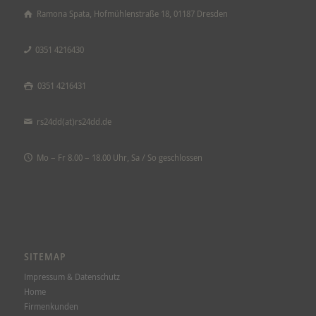
Ramona Spata, Hofmühlenstraße 18, 01187 Dresden
0351 4216430
0351 4216431
rs24dd(at)rs24dd.de
Mo – Fr 8.00 – 18.00 Uhr, Sa / So geschlossen
SITEMAP
Impressum & Datenschutz
Home
Firmenkunden